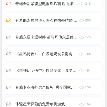
奇瑞全新紧凑型电混SUV捷途山海L6
02
216
上市
有希腊永居的华人怎么在国外结婚|如
03
205
何申请美国婚姻移民?申请婚姻移民
的常见情况?|签|希腊永居
希腊永居卡退税|申请马耳他永居移民
04
175
之前,你必须知道的十宗“最”!||希腊永
居
《星鸣特攻》：白发老奶女公爵角色
05
168
演示引发瞩目
《黑神话：悟空》性能测试工具受热
06
161
捧 不到2元就能测一测
希腊专业海外房产服务_哪个国家的
07
158
海外房产最值得购买?
体验星际探险的免费单机游戏
08
156