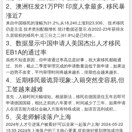
2、澳洲狂发21万PR! 印度人拿最多, 移民暴
涨近7
来自中国移民的涨幅为31.2%,从18,240上涨到23,936。 技术移民
仍是主流 技术类别配额增长 统计数据还显示,在2022-23年获得永
久居留权的移民中,近三分之二(61.8%)是已经持...
3、数据显示中国申请人美国杰出人才移民
EB1A的通过率
虽然不知道原因，但申请通过率高总是好事，祝大家移民都能通
过。另外，截止二季度审理完成的申请数量远低于新申请，如果这
一趋势不改变，平均审理时间将越来越长，排期也会越来越长。
4、近期移民最诡异现象:入籍突然变容易,但
工签越来越难
首先，入籍时间大幅缩短。根据新法，移民在德国居住五年后即可
申请德国国籍，相比之前的八年要求，时间减少了三年。如果申请
人在语言能力或社会融入方面有特殊成就，如语言流利或积...
5、吴老师解读落户上海
2024年人才引进落户被看好!可以全家一起落户上海! 2024-05-22
15:55 2024年上海落户的三大核心要素,提前做好规划增加成功落