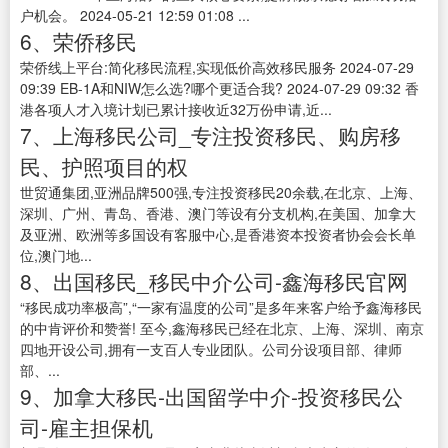
户机会。 2024-05-21 12:59 01:08 ...
6、荣侨移民
荣侨线上平台:简化移民流程,实现低价高效移民服务 2024-07-29
09:39 EB-1A和NIW怎么选?哪个更适合我? 2024-07-29 09:32 香
港各项人才入境计划已累计接收近32万份申请,近...
7、上海移民公司_专注投资移民、购房移
民、护照项目的权
世贸通集团,亚洲品牌500强,专注投资移民20余载,在北京、上海、
深圳、广州、青岛、香港、澳门等设有分支机构,在美国、加拿大
及亚洲、欧洲等多国设有客服中心,是香港资本投资者协会会长单
位,澳门地...
8、出国移民_移民中介公司-鑫海移民官网
“移民成功率极高”,“一家有温度的公司”是多年来客户给予鑫海移民
的中肯评价和赞誉! 至今,鑫海移民已经在北京、上海、深圳、南京
四地开设公司,拥有一支百人专业团队。公司分设项目部、律师
部、...
9、加拿大移民-出国留学中介-投资移民公
司-雇主担保机