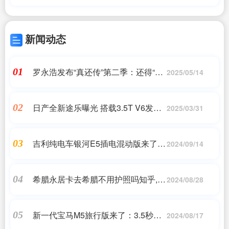
新闻动态
罗永浩发布“真还传”第二季：还得“实
01
2025/05/14
在是不符合人性”
日产全新途乐曝光 搭载3.5T V6发动
02
2025/03/31
机
吉利纯电车银河E5插电混动版来了
03
2024/09/14
官图曝光
希腊永居卡去希腊不用护照吗知乎,你
04
2024/08/28
的希腊入境签证真的有效吗?,希腊永
居移民
新一代宝马M5旅行版来了：3.5秒破
05
2024/08/17
百 40km纯电续航