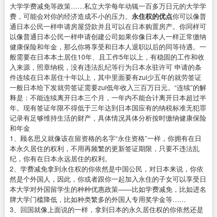
大学学费减免等政策……私立大学每年动辄一百多万日元的大学学
费，可能会对你的经济造成不小的压力。
永住权的优点
你可以像普
通日本公民一样申请房屋贷款并且可以在日本购置房产。你同样可
以像普通日本公民一样申请创建公司如果你像日本人一样正常缴纳
健康保险和年金，那么你将享受和日本人退职以后的同等待遇。一
般需要在日本本土居住10年、且工作5年以上，有稳固的工作和收
入来源，照章纳税，没有违法乱纪等行为日本永驻许可 申请的条
件连续在日本居住十年以上，其中里面要有zui少五年的就劳签证
一般日本给下发就劳签证需要zui低年收入三百万日元。“连续”的解
释是：不能连续离开日本三个月，一年内不能合计离开日本超过半
年。现有签证年限不得低于三年达到日本国应有的纳税标准无犯罪
记录有足够维持生活的财产，具体情况具体分析按时缴纳健康保险
和年金
1、顾名思义就像该在留资格的名字“永住资格”一样，你拥有在日
本永久居住的权利，不用再频繁的更新签证期限，只要不违法乱
纪，你有在日本永远居住的权利。
2、学费减免拿到永住权的你依然是中国公民，对日本来说，你依
然是个外国人，因此，你或者跟你一起加入永住的子女可以享受日
本大学对外国留学生的种种优惠政策——比如学费减免，比如进名
牌大学门槛降低，比如种类繁多的外国人专用奖学金等……
3、回国就像上面说的一样，拿到日本的永久居住权的你依然还是