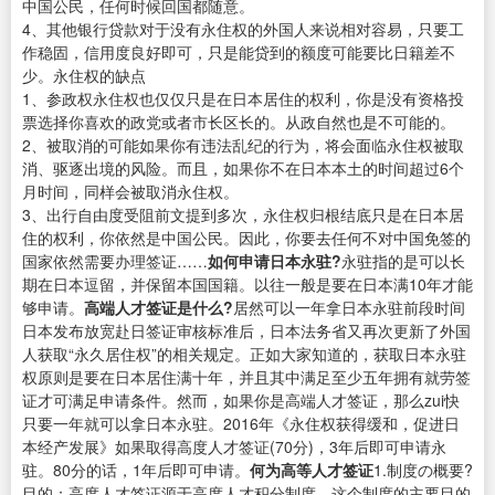
中国公民，任何时候回国都随意。
4、其他银行贷款对于没有永住权的外国人来说相对容易，只要工
作稳固，信用度良好即可，只是能贷到的额度可能要比日籍差不
少。永住权的缺点
1、参政权永住权也仅仅只是在日本居住的权利，你是没有资格投
票选择你喜欢的政党或者市长区长的。从政自然也是不可能的。
2、被取消的可能如果你有违法乱纪的行为，将会面临永住权被取
消、驱逐出境的风险。而且，如果你不在日本本土的时间超过6个
月时间，同样会被取消永住权。
3、出行自由度受阻前文提到多次，永住权归根结底只是在日本居
住的权利，你依然是中国公民。因此，你要去任何不对中国免签的
国家依然需要办理签证……
如何申请日本永驻?
永驻指的是可以长
期在日本逗留，并保留本国国籍。以往一般是要在日本满10年才能
够申请。
高端人才签证是什么?
居然可以一年拿日本永驻前段时间
日本发布放宽赴日签证审核标准后，日本法务省又再次更新了外国
人获取“永久居住权”的相关规定。正如大家知道的，获取日本永驻
权原则是要在日本居住满十年，并且其中满足至少五年拥有就劳签
证才可满足申请条件。然而，如果你是高端人才签证，那么zui快
只要一年就可以拿日本永驻。2016年《永住权获得缓和，促进日
本经产发展》如果取得高度人才签证(70分)，3年后即可申请永
驻。80分的话，1年后即可申请。
何为高等人才签证
1.制度の概要?
目的：高度人才签证源于高度人才积分制度，这个制度的主要目的