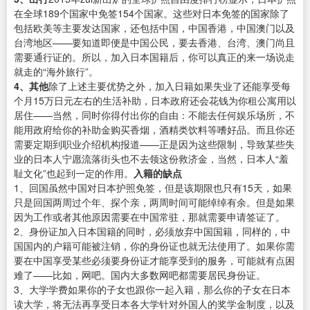
在全球189个国家中免签154个国家。这些对日本免签的国家除了
包括欧美等主要发达国家，还包括中国，中国香港，中国澳门以及
台湾地区——要知道即便是中国公民，要去香港、台湾、澳门尚且
需要通行证的。所以，加入日本国籍后，你可以真正的来一场说走
就走的“海外旅行”。
4、其他
除了上述主要优势之外，加入日籍如果失业了还能享受每
个月15万日元左右的生活补助，日本政府还会花钱为你租公寓用以
居住——当然，同时你得付出你的自由：不能去任何娱乐场所，不
能用政府给你的补助金购买香烟，酒精类饮料等嗜好品。而且你还
需要定期到职业介绍机构报道——正是因为这些限制，导致某些失
业的日本人宁愿流落街头也不去领这份救济金，当然，日本人“羞
耻文化”也起到一定的作用。
入籍的缺点
1、回国虽然中国对日本护照免签，但是该期限也只有15天，如果
只是回国两周过个年、探个亲，两周时间可能绰绰有余。但是如果
因为工作或者其他原因需要在中国常驻，那就需要申请签证了。
2、身份证加入日本国籍的同时，必须放弃中国国籍，同样的，中
国国内的户籍可能被注销，你的身份证也就无法使用了。如果你需
要在中国享受某些必须要身份证才能享受到的服务，可能就有点困
难了——比如，网吧。国内大多数网吧都需要居民身份证。
3、大学学费如果你的子女也跟你一起入籍，那么你的子女在日本
读大学，将无法再享受日本各大学针对外国人的奖学金制度，以及