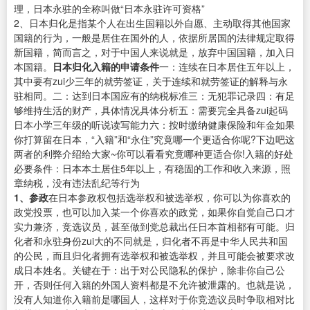
理，日本永驻的全称叫做“日本永驻许可资格”
2、日本归化是指某个人在出生国籍以外自愿、主动取得其他国家
国籍的行为，一般是居住在国外的人，依据所居国的法律规定取得
新国籍，简而言之，对于中国人来说就是，放弃中国国籍，加入日
本国籍。
日本归化入籍的申请条件
一：连续在日本居住五年以上，
其中要有zui少三年的就劳签证，关于连续和就劳签证的解释与永
驻相同。二：达到日本国应有的纳税标准三：无犯罪记录四：有足
够维持生活的财产，具体情况具体分析五：需要完全具备zui起码
日本小学三年级的听说读写能力六：按时缴纳健康保险和年金如果
你打算留在日本，“入籍”和“永住”究竟哪一个更适合你呢?下边吧这
两者的利弊介绍给大家~你可以看看究竟哪种更适合你!入籍的好处
必要条件：日本本土居住5年以上，有稳固的工作和收入来源，照
章纳税，没有违法乱纪等行为
1、参政
在日本参政权包括选举权和被选举权，你可以为你喜欢的
政党投票，也可以加入某一个你喜欢的政党，如果你自觉自己口才
实力兼济，竞选议员，甚至做到党总裁出任日本首相都有可能。归
化者和永驻身份zui大的不同就是，归化者不再是中华人民共和国
的公民，而且归化者拥有选举权和被选举权，并且可能会被要求改
成日本姓名。关键在于：出于对公民隐私的保护，除非你自己公
开，否则任何入籍的外国人资料都是不允许被泄露的。也就是说，
没有人知道你入籍前是哪国人，这样对于你竞选议员时争取相对比