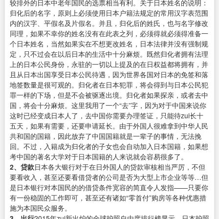
较排外的日本中老年国民的选票相当有利。关于日本姓名的说明：
归化后的名字，原则上必须使用日本户籍法规定的常用汉字表范围
内的汉字、平假名及片假名。并且，归化后的姓氏，也与名字修改
同理，如果不幸你的姓名没有在此表之列，必须得就必须得准备一
个日本姓名，当然如果实在不想更改姓名，日本法律并没有强制规
定，只不过会在以后日本的生活中十分麻烦。既然归化者拥有法理
上的日本公民身份，永驻的一切以上提及的在日权益都将拥有，并
且从日本出国享受日本公民待遇，因为世界各国对日本的免签和落
地签数量是很可观的。归化者在日本犯罪，将会得到与日本公民犯
罪一样的下场，但是不会被驱逐出境。归化者如果探亲，或者去中
国，将会十分麻烦。这里我用了一个“去”字，因为对于中国来说你
这时已经变成日本人了，去中国你需要办理签证，只能待zui长十
五天，如果有需要，还要申请延长。由于外国人很难拿到中华人民
共和国的国籍，因此放弃了中国国籍就是一辈子的事情，无法挽
回。不过，入籍成为归化者的子女也会自动加入日本国籍，如果想
考中国的著名大学对于日本国籍的人来说就会容易很多了。
2、贷款
日本各大银行对于在日外国人的贷款审核相当严厉，不但
要看收入，甚至还要看借贷者的公司是否为大型上市企业等等…但
是日本银行对本国民的的借贷条件宽容的简直令人发指——只要你
有一份稳固的工作即可，甚至还有诸如“零首付”购房等各种优惠措
施为本国民众服务。
3、出行
2015年zui新出炉的全球护照自由度排行榜显示，日本护照