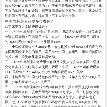
的费用肯定要比一个人耗费要打许多的，可是在资金问题上，我坚
信大部分的人该是不在意的，由于项目投资50万价位都已度过，剩
下来的这种投入的难题，毫无疑问是能够克服的。因此，无论移民
到美国的费用多少钱，现在阻止不了大家的步伐。
在美国买房入籍要多少费用?
以下属于官方实际费用规定：
一、I-526申请办理2016年12月23日，USCIS发布通告，移民永居
申请办理等相关手续费用上涨。在其中，I-526的申请费用由原来
的1500涨到3675美金，上涨幅度145%。
二、NVC签证费每个人400美元，这也是投资者I-526获准后应付给
美国我国签证中心的费用。适用身处中国，必须到广领馆招聘面试
的投资者。投资者及家属都需缴纳。
三、I-485申请办理该笔费用仅有项目投资人身安全在美国，必须
变化真实身份的时候才会使用。费用上涨后，I-485申请的费用为
1140美金每个人;14岁以上的申请者的费用为750美金。
四、体检费用在中国的特定体检医院扣除，成年人每个人900人民
币，少年儿童每个人600人民币。
五、I-829申请办理条件绿卡到期前3个月，投资者要提交I-829申
请办理解除条件，该项费用为3750美金每个人。六、打指纹识别
USCIS发布的生物学特性附加费为85美金每个人，依然与之前一
样。七、USCIS移民费最新USCIS移民费从原来的165美金涨到
220美金。USCIS用到该笔费用去处理投资者的移民签证办理包并