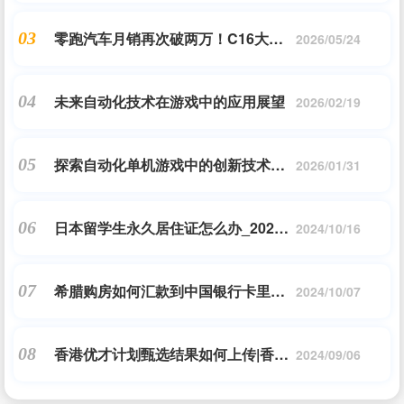
零跑汽车月销再次破两万！C16大定
03
2026/05/24
订单破万，成绩可以吗？
未来自动化技术在游戏中的应用展望
04
2026/02/19
探索自动化单机游戏中的创新技术与
05
2026/01/31
玩法
日本留学生永久居住证怎么办_2021
06
2024/10/16
年,如何获得日本永驻在留?超详细的
介绍和解说..._日本移民_问答
希腊购房如何汇款到中国银行卡里面|
07
2024/10/07
生孩子值不值?|希腊投资移民_问答
香港优才计划甄选结果如何上传|香港
08
2024/09/06
优才第62期甄选结果什么时候公布?怎
么知道自己...|孚瑞来移民_问答