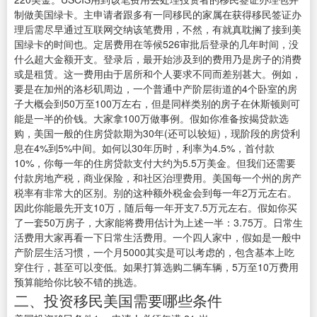
制做美国绿卡。主申请者跟多有一同移民的家属在获得移民签证办
理后需尽早通过互联网交纳该笔费用，不然，有就真耽搁了接到美
国绿卡的时间也。定居费用在等候526审批后登录的几年时间，没
什么超大金额开支。登录后，最开始涉及到的费用乃是房子的消费
或是租赁。这一费用由于居所和个人要求不同而差别甚大。例如，
要是在加州的洛杉矶周边，一个普通中产阶层街道的4个卧室的房
子大概会到50万至100万左右，但是同样类别的房子在休斯顿则可
能是一半的价钱。大家拿100万做事例。假如你准备按揭贷款选
购，美国一般的住房贷款期为30年(还可以较短)，现阶段的房贷利
息在4%到5%中间。如何以30年历时，利率为4.5%，首付款
10%，你每一年的住房贷款支付大约为5.5万美金。但我们还需要
付款房地产税，商业保险，和社区治理费用。美国每一个州的房产
税率有非常大的区别。别的这种额外税金会到每一年2万元左右。
因此你能最先开支10万，随后每一年开支7.5万元左右。假如你买
了一套50万房子，大家能将费用估计为上述一半：3.75万。日常生
活费用大家再看一下日常生活费用。一个四人家中，假如是一般中
产阶层生活习惯，一个月5000其实是可以考虑的，包含基本上吃
穿住行，甚至可以变低。如果打算选购二辆车辆，5万至10万费用
预算能给你比较不错的挑选。
二、投资移民美国需要哪些条件