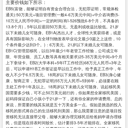
主要价钱如下所示：
EB5(富饶，能够证明自有资金合理合法，无犯罪证明，常规体检
通关):50万美元+项目管理费(一般4-6万美元中间)+中介咨询费(5-
10万元人民币中间)+一定的时间(有I-526预批6-8个月，不具备的
13.8个月)，5年以后退回50万美元。无盈利或收益比较低。21岁
以下未婚儿女可随身。EB1A(杰出人才，全球性大奖获得者，或是
具有国际影响力，在全球刊物发表毕业论文最少3篇之上这些，10
个条件最少达到3个。)：6万美元。21岁以下未婚儿女可随身。
EB1C(管理层移民，以往3年最少1年老管工作经验，公司成立年
限、年营业额、员工人数等具有相关要求)25-35万美元中间+9个月
上下拿绿卡。EB2(大学本科+5年IT工作经历)68万元人民币+3年之
后，可以申请H1B工作签证提早以往工作中。给予真正工作中，年
收入不少于6.5万美元。18周岁以下未婚儿女可随身。EB3(身心健
康，智商正常，无犯罪证明)55万元人民币+5到6年，必须要在顾
主处工作中1年及以上。18周岁以下未婚儿女可随身。说起移民美
国需要多少钱，可不止50万美元就行的，你如果想全家移民美国，
起码得保证自己小孩小于21岁一下，还有你全家的申请费用。总的
来说，所需要的钱其实就是五十万美金多一点。假如是挑选的投入
移民的形式将自己的生活移民到美国，那么我需要注意的是项目投
资移民无法直接带父母，能够大家办理完移民后给爸妈申请办理移
民，但是现在排表时间较长，估计要排3-5年才能排在。全家移民