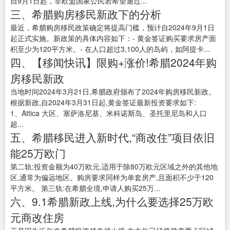
自9月1日起，非欧盟国家公民若希望通过...
三、希腊购房移民新政下的分析
最近，希腊购房移民政策确定将提高门槛，预计自2024年9月1日
起正式实施。新政策的具体内容如下：- 黄金签证购买要求房产面
积至少为120平方米。- 在人口超过3,100人的岛屿，如阿提卡...
四、【移闻快讯】限购+涨价!希腊2024年购
房移民新政
当地时间2024年3月21日,希腊政府颁布了2024年购房移民新政。
根据新政,自2024年3月31日起,黄金签证最新投资要求如下:
1、Attica 大区、塞萨洛尼基、米科诺斯岛、圣托里尼岛和人口
超...
五、希腊移民进入新时代,“商改住”项目依旧
能25万欧门
第二轨:投资金额为40万欧元,适用于除80万欧元区域之外的其他地
区,通常为偏远地区。购房要求同样为单套房产,且面积不少于120
平方米。 第三轨:在希腊全境,申请人购买25万...
六、9.1希腊新政上线,为什么要选择25万欧
元商改住房