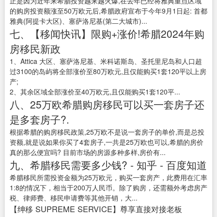
正是因为近年来希腊投资越来越火爆,在去年已经将雅典重点区域
的购房投资额涨至50万欧元后,希腊政府宣布于今年9月1日起: 首都
雅典(阿提卡大区)、塞萨洛尼基(第二大城市)...
七、【移闻快讯】限购+涨价!希腊2024年购
房移民新政
1、Attica 大区、塞萨洛尼基、米科诺斯岛、圣托里尼岛和人口超
过3100的岛屿将全部涨价至80万欧元,且仅能购买1套120平以上房
产;
2、其余区域全部涨价至40万欧元,且仅能购买1套120平...
八、25万欧希腊购房移民可以买一套房子还
是多套房子?.
根据希腊的购房移民政策,25万欧不是说一套房子的单价,而是总投
资额,就是说如果你买了4套房子,一共是25万欧也可以,希腊的房价
真的那么便宜吗? 目前市场的房源多种多样,房价有...
九、希腊移民需要多少钱? - 知乎 - 百度知道
希腊移民所需投资金额为25万欧元，购买一套房产，此费用在汇率
1:8的情况下，相当于200万人民币。除了购房，还需额外考虑房产
税、律师费、移民申请费等其他开销，大...
【绅移 SUPREME SERVICE】尊享直接对接老板