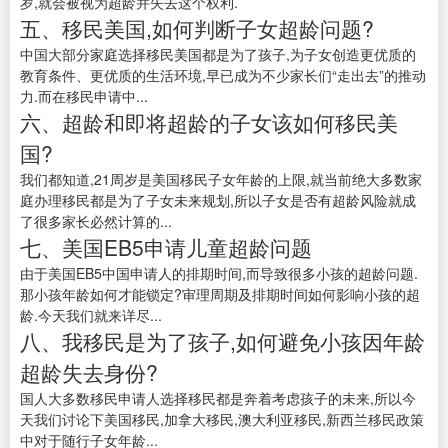
岁,就会被视为超龄并失去这个权利.
五、移民美国,如何判断子女超龄问题?
中国大部分家庭选择移民美国都是为了孩子,为子女创造更优质的
教育条件、更优质的生活环境,早已成为不少家长们“走出去”的推动
力.而在移民申请中...
六、超龄和即将超龄的子女该如何移民美
国?
我们都知道,21周岁是美国移民子女年龄的上限,就当前绝大多数家
庭办理移民都是为了子女未来规划,所以子女是否有超龄风险就成
了很多家长必然计算的...
七、美国EB5申请儿童超龄问题
由于美国EB5中国申请人的排期时间,而导致很多小孩的超龄问题.
那小孩年龄如何才能锁定?审理周期及排期时间如何影响小孩的超
龄.今天我们就来详尽...
八、我移民是为了孩子,如何避免小孩因年龄
超龄失去身份?
国人大多数移民申请人选择移民都是奔着考虑孩子的未来,所以今
天我们讨论下美国移民,加拿大移民,澳大利亚移民,新西兰移民政策
中对于随行子女年龄...