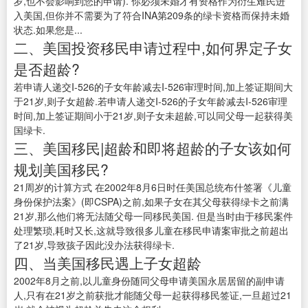
岁,也不会影响到您的申请). 你必须未婚才有资格作为衍生难民进
入美国,但你并不需要为了符合INA第209条的绿卡资格而保持未婚
状态.如果您是...
二、美国投资移民申请过程中,如何界定子女
是否超龄?
若申请人递交I-526的子女年龄减去I-526审理时间,加上签证期间大
于21岁,则子女超龄.若申请人递交I-526的子女年龄减去I-526审理
时间,加上签证期间小于21岁,则子女未超龄,可以同父母一起获得美
国绿卡.
三、美国移民|超龄和即将超龄的子女该如何
规划美国移民?
21周岁的计算方式 在2002年8月6日时任美国总统布什签署《儿童
身份保护法案》(即CSPA)之前,如果子女在其父母获得绿卡之前满
21岁,那么他们将无法随父母一同移民美国. 但是当时由于移民案件
处理繁琐,耗时又长,这就导致很多儿童在移民申请案审批之前超出
了21岁,导致孩子因此没办法获得绿卡.
四、当美国移民遇上子女超龄
2002年8月之前,以儿童身份随同父母申请美国永居居留的副申请
人,只有在21岁之前获批才能随父母一起获得移民签证,一旦超过21