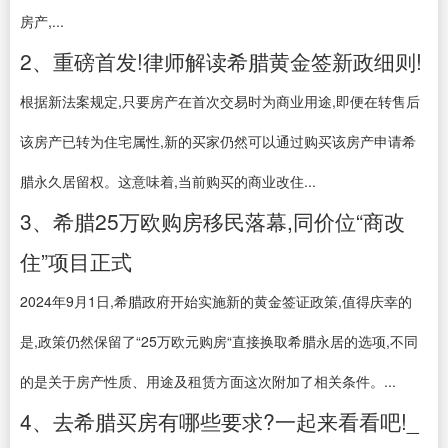
房产,...
2、重磅首发!律师解读希腊黄金签新政细则!
根据新法案规定,只要房产在首次交易时为商业用途,即便在转售后
该房产已转为住宅属性,新的买家仍然可以通过购买该房产申请希
腊永久居留权。这意味着,当前购买的商业改住...
3、希腊25万欧购房移民落幕,同价位“商改
住”项目正式
2024年9月1日,希腊政府开始实施新的黄金签证政策,值得庆幸的
是,政策仍然保留了“25万欧元购房“直接换取希腊永居的选项,不同
的是关于房产性质、用途及租赁方面这次附加了相关条件。...
4、去希腊买房有哪些要求?一起来看看吧!_