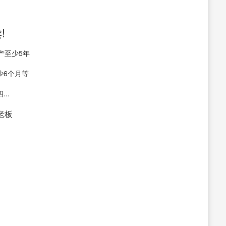
!
产至少5年
少6个月等
..
接老板