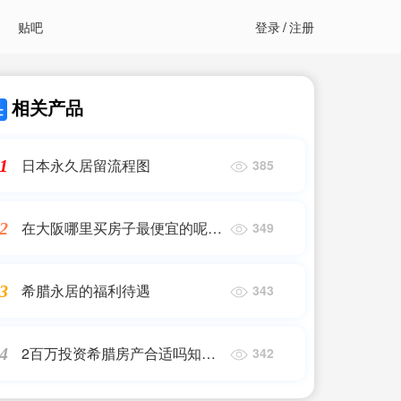
贴吧
登录
/
注册
相关产品
日本永久居留流程图
1
385
在大阪哪里买房子最便宜的呢视
2
349
频
希腊永居的福利待遇
3
343
2百万投资希腊房产合适吗知乎
4
342
吗