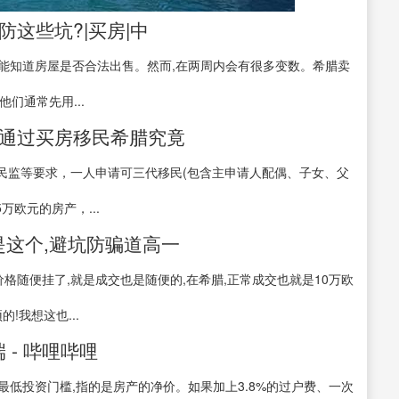
这些坑?|买房|中
才能知道房屋是否合法出售。然而,在两周内会有很多变数。希腊卖
们通常先用...
?通过买房移民希腊究竟
民监等要求，一人申请可三代移民(包含主申请人配偶、子女、父
欧元的房产，...
是这个,避坑防骗道高一
说价格随便挂了,就是成交也是随便的,在希腊,正常成交也就是10万欧
!我想这也...
- 哔哩哔哩
的最低投资门槛,指的是房产的净价。如果加上3.8%的过户费、一次