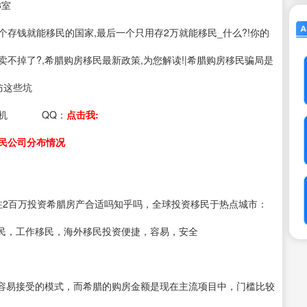
3室
s：5个存钱就能移民的国家,最后一个只用存2万就能移民_什么?!你的
卖不掉了?,希腊购房移民最新政策,为您解读!|希腊购房移民骗局是
防这些坑
机
QQ：
点击我:
民公司分布情况
注2百万投资希腊房产合适吗知乎吗，全球投资移民于热点城市：
民，工作移民，海外移民投资便捷，容易，安全
容易接受的模式，而希腊的购房金额是现在主流项目中，门槛比较