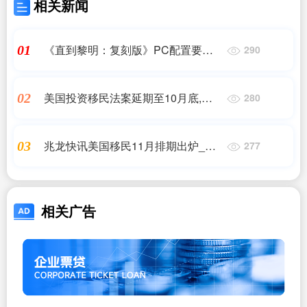
相关新闻
《直到黎明：复刻版》PC配置要求
01
290
出炉 10月4日发售
美国投资移民法案延期至10月底,加拿
02
280
大移民部宣布5大“新限令”,终结移民
时代!20,香港优才,香港移民
兆龙快讯美国移民11月排期出炉_美
03
277
国移民法案是不是要到期了,谁知道未
来政策要出现什么变化吗?现在投 ..._
美国移民
相关广告