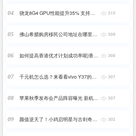
骁龙8G4 GPU性能提升35% 支持原
04
315
生超帧取代独显芯片
佛山希腊购房移民公司地址在哪里啊
05
309
_建议收藏 | 2022年希腊购房移民流
程及房产税缴纳全指..._希腊购房移民
如何提高香港优才计划成功率呢|香港
06
308
_问答
优才计划如何加分?|孚瑞来移民
千元机怎么选？来看看vivo Y37的配
07
307
置
苹果秋季发布会产品阵容曝光 新机、
08
307
手表、耳机齐发
颜值逆天了！小鸡启明星与古剑奇谭
09
302
3之北洛联名款手柄正式发布