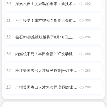
探索六自由度游戏的未来：新技术与
10
302
玩家需求的结合
不可接受！张本智和巴黎奥运会前曾
11
300
与石川佳纯参拜东乡神社
极石01标准续航版将于8月16日上
12
296
市！提供6座和7座可选
内燃机不死！丰田全新2.0T发动机曝
13
285
光：最大600马力
松江美国杰出人才移民政策|松江美国
14
283
杰出人才移民有哪些条件 贴心服务
「上海加成
广州美国杰出人才怎么样,美国杰出人
15
280
才移民大概多长时间可以拿到绿卡?