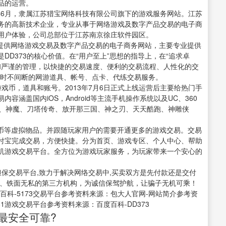
品的运营。
13年6月，隶属江苏猎宝网络科技有限公司旗下的游戏服务网站。江苏
务的高新技术企业，专业从事于网络游戏及数字产品交易的电子商
用户体验，公司总部位于江苏南京徐庄软件园区。
是一家提供网络游戏交易及数字产品交易的电子商务网站，主要专业提供
D373的核心价值。在“用户至上”思想的指导上，在“追求卓
术和严谨的管理，以快捷的交易速度、便利的交易流程、人性化的交
小时不间断的网游道具、帐号、点卡、代练交易服务。
戏币，道具和账号。2013年7月6日正式上线运营后主要给热门手
涵盖国内iOS，Android等主流手机操作系统以及UC、360
人、神魔、刀塔传奇、放开那三国、神之刃、天天酷跑、神雕侠
金币等虚拟物品。并跟随玩家用户的需要开通更多的游戏交易。交易
付宝完成交易，方便快捷。分为首页、游戏专区、个人中心、帮助
机游戏交易平台。全方位为游戏玩家服务，为玩家带来一个安心的
保交易平台,致力于解决网络交易中,买卖双方是先付款还是交付
正、铁面无私的第三方机构，为诚信保驾护航，让骗子无机可乘！
科-5173交易平台参考资料来源：包大人官网-网站简介参考资
1游戏交易平台参考资料来源：百度百科-DD373
最安全可靠?