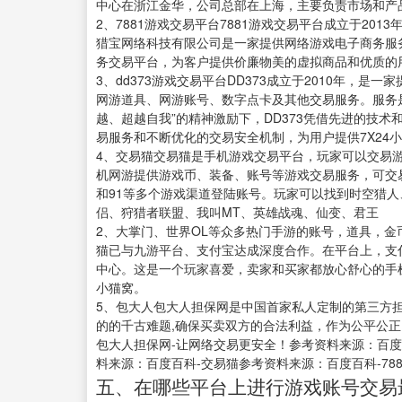
中心在浙江金华，公司总部在上海，主要负责市场和产
2、7881游戏交易平台7881游戏交易平台成立于20
猎宝网络科技有限公司是一家提供网络游戏电子商务服
务交易平台，为客户提供价廉物美的虚拟商品和优质的
3、dd373游戏交易平台DD373成立于2010年，
网游道具、网游账号、数字点卡及其他交易服务。服务是D
越、超越自我”的精神激励下，DD373凭借先进的技
易服务和不断优化的交易安全机制，为用户提供7X24
4、交易猫交易猫是手机游戏交易平台，玩家可以交易游
机网游提供游戏币、装备、账号等游戏交易服务，可交易内容
和91等多个游戏渠道登陆账号。玩家可以找到时空猎
侣、狩猎者联盟、我叫MT、英雄战魂、仙变、君王
2、大掌门、世界OL等众多热门手游的账号，道具，
猫已与九游平台、支付宝达成深度合作。在平台上，支
中心。这是一个玩家喜爱，卖家和买家都放心舒心的手
小猫窝。
5、包大人包大人担保网是中国首家私人定制的第三方担
的的千古难题,确保买卖双方的合法利益，作为公平公
包大人担保网-让网络交易更安全！参考资料来源：百度百
料来源：百度百科-交易猫参考资料来源：百度百科-788
五、在哪些平台上进行游戏账号交易