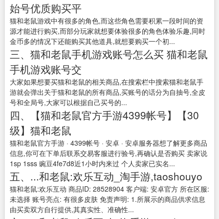
始号优质购买平
猫和老鼠游戏中有很多的角色,而这些角色需要积累一段时间的资
源才能进行购买,而部分玩家就想要体验很多的角色体验乐趣,同时
金币多的情况下还能购买其他道具,就想要购买一个初...
三、猫和老鼠手机游戏账号怎么买 猫和老鼠
手机游戏账号交
大家如果想要买猫和老鼠的相关商品,在搜索栏中搜索猫和老鼠手
游就会弹出关于猫和老鼠的所有商品,买账号的话分为自抽号,全皮
号和全局号,大家可以根据自己买号的...
四、【猫和老鼠官方手游4399帐号】【30
级】猫和老鼠
猫和老鼠官方手游 · 4399帐号 · 安卓 · 安卓服务器想了解更多商品
信息,你可在下单后联系交易客服进行验号,再确认是否购买 卖家说
1sp 1sss 豌豆4fe7d8近1小时内来过 个人卖家已实名...
五、...和老鼠:欢乐互动_淘手游,taoshouyo
猫和老鼠:欢乐互动 商品ID: 28528904 客户端: 安卓官方 所在区服:
未选择 账号亮点: 有很多皮肤 免责声明: 1.所展示的商品供求信息
由买卖双方自行提供,其真实性、准确性...