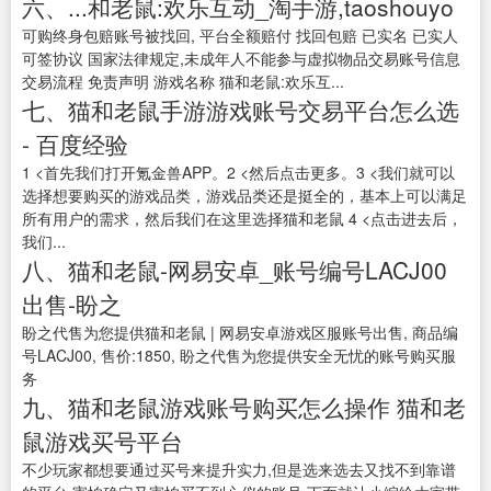
六、...和老鼠:欢乐互动_淘手游,taoshouyo
可购终身包赔账号被找回, 平台全额赔付 找回包赔 已实名 已实人
可签协议 国家法律规定,未成年人不能参与虚拟物品交易账号信息
交易流程 免责声明 游戏名称 猫和老鼠:欢乐互...
七、猫和老鼠手游游戏账号交易平台怎么选
- 百度经验
1 <首先我们打开氪金兽APP。2 <然后点击更多。3 <我们就可以
选择想要购买的游戏品类，游戏品类还是挺全的，基本上可以满足
所有用户的需求，然后我们在这里选择猫和老鼠 4 <点击进去后，
我们...
八、猫和老鼠-网易安卓_账号编号LACJ00
出售-盼之
盼之代售为您提供猫和老鼠 | 网易安卓游戏区服账号出售, 商品编
号LACJ00, 售价:1850, 盼之代售为您提供安全无忧的账号购买服
务
九、猫和老鼠游戏账号购买怎么操作 猫和老
鼠游戏买号平台
不少玩家都想要通过买号来提升实力,但是选来选去又找不到靠谱