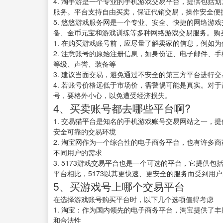
4. 淘手游是一个专业的手机游戏交易平台，提供包括
服务。平台支持自由买卖，保证代销交易，操作安全便
5. 悠悠游戏服务网是一个专业、安全、快捷的网络游
备、金币元宝和游戏训练等多种网络游戏交易服务。购
1. 在购买游戏账号前，应尽量了解卖家的信息，例如
2. 注意账号的原始注册信息，如身份证、电子邮件、
等级、声誉、装备等
3. 建议当面交易，避免通过不安全的第三方平台进行
4. 若账号价格远低于市场价，需警惕可能是真实。对
号，要格外小心，以免遭受经济损失。
4、买卖账号都去哪些平台啊?
1. 交易猫平台是知名的手机游戏账号交易网站之一，
安全可靠的交易环境
2. 淘宝网作为一个综合性的电子商务平台，也有许多
不同用户的需求
3. 5173游戏交易平台也是一个可选的平台，它提供
平台相比，5173以其更快速、更安全的服务而受到用
5、买游戏号上哪个交易平台
在选择游戏账号购买平台时，以下几个选项值得考虑
1. 淘宝：作为国内领先的电子商务平台，淘宝提供了
和合法性