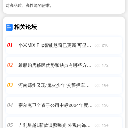
对高品质、高性能的需求。
相关论坛
小米MIX Flip智能悬窗已更新 可显示
01
210
焦点通知卡片
希腊购房移民优势和缺点有哪些方面|
02
172
希腊购房移民的优缺点分析有哪些-
亚太环球移民|希腊购房移民
河南郑州又现“鬼火少年”交警拦车被
03
164
拖行数十米，甚至当面炫技
密尔克卫全资子公司中标2024年度佐
04
156
敦中国运输服务等项目
吉利星越L新款谍照曝光 外观内饰变
05
154