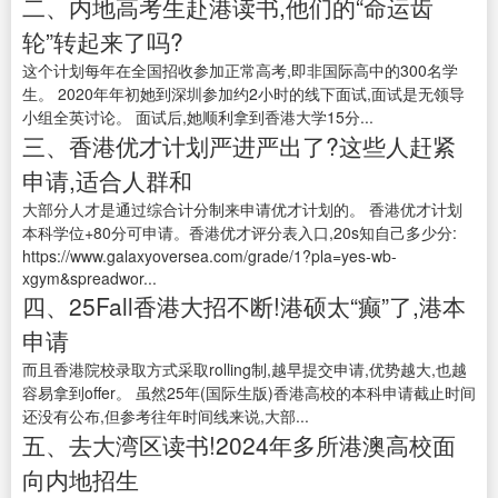
二、内地高考生赴港读书,他们的“命运齿
轮”转起来了吗?
这个计划每年在全国招收参加正常高考,即非国际高中的300名学
生。 2020年年初她到深圳参加约2小时的线下面试,面试是无领导
小组全英讨论。 面试后,她顺利拿到香港大学15分...
三、香港优才计划严进严出了?这些人赶紧
申请,适合人群和
大部分人才是通过综合计分制来申请优才计划的。 香港优才计划
本科学位+80分可申请。香港优才评分表入口,20s知自己多少分:
https://www.galaxyoversea.com/grade/1?pla=yes-wb-
xgym&spreadwor...
四、25Fall香港大招不断!港硕太“癫”了,港本
申请
而且香港院校录取方式采取rolling制,越早提交申请,优势越大,也越
容易拿到offer。 虽然25年(国际生版)香港高校的本科申请截止时间
还没有公布,但参考往年时间线来说,大部...
五、去大湾区读书!2024年多所港澳高校面
向内地招生