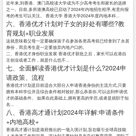
近年来,到香港、澳门高校读大学成为不少高考考生和家长的选择
之一。目前,多所港澳高校已启动了2024年内地招生程序,有意向报
考的考生可以关注。 香港大学 香港大学2024年度内地本科...
六、香港优才计划对子女的好处有哪些?教
育规划+职业发展
这就意味着父母一定要确保孩子在参加各类高考前已经拿到了永居
身份，而且考生是一定要放弃内地户口的。
二、香港优才身份职业发展 香港优才获批之后，家长可以在港自
主创业或者工作，就是什么也不...
七、全面解读香港优才计划是什么?2024申
请政策、流程
香港优才计划是目前适合大部分人申请香港身份的主流方式,只要
拥有本科学位并且综合条件相对较好,那么恭喜你,可以达到申请优
才的基础条件。 如果在此基础上,拥有更高的学历,或者是就职于知
名...
八、香港高才通计划2024年详解:申请条件
+内地高校+
香港高才通计划是港府推出的一项入境计划,旨在吸引全球高技能
人才来港工作和定居。该计划主要针对具有良好教育背景、国际工