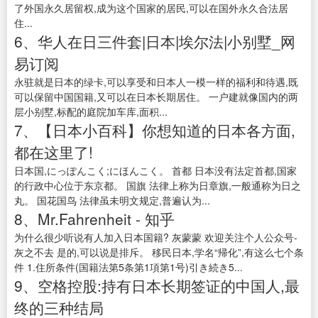
了外国永久居留权,成为这个国家的居民,可以在国外永久合法居
住...
6、华人在日三件套|日本|埃尔法|小别墅_网
易订阅
永驻就是日本的绿卡,可以享受和日本人一模一样的福利和待遇,既
可以保留中国国籍,又可以在日本长期居住。 一户建就像国内的两
层小别墅,标配的庭院加车库,面积...
7、【日本小百科】你想知道的日本各方面,
都在这里了!
日本国,にっぽんこく;にほんこく。 首都 日本没有法定首都,国家
的行政中心位于东京都。 国旗 法律上称为日章旗,一般通称为日之
丸。 国花国鸟 法律虽未明文规定,普遍认为...
8、Mr.Fahrenheit - 知乎
为什么很少听说有人加入日本国籍? 灰蒙蒙 欢迎关注个人公众号-
灰之不去 是的,可以说是排斥。 移民日本,学名“帰化”,有这么七个条
件 1.住所条件(国籍法第5条第1項第1号)引き続き5...
9、空格控股:持有日本长期签证的中国人,最
终的三种结局