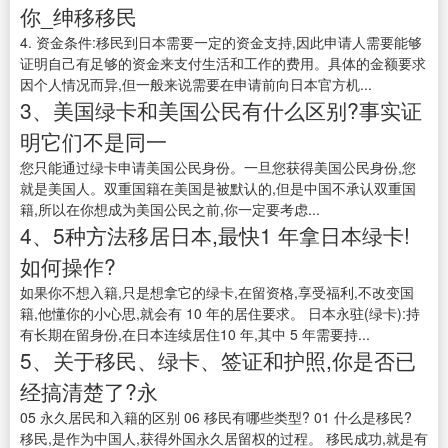
你_绅移移民
4. 资金条件:移民到日本需要一定的资金支持,因此申请人需要能够
证明自己有足够的资金来支付生活和工作的费用。具体的金额要求
因个人情况而异,但一般来说需要在申请前向日本官方机...
3、美国绿卡和美国公民有什么区别?事实证
明它们不是同一
您只能通过绿卡申请美国公民身份。一旦您获得美国公民身份,您
就是美国人。双重国籍在美国是被默认的,但是中国不承认双重国
籍,所以在你想成为美国公民之前,你一定要考虑...
4、5种方法移居日本,最快1 年拿日本绿卡!
如何操作?
如果你不想入籍,只是想拿它的绿卡,在留资格,享受福利,不改变国
籍,他懂你的小心思,就会有 10 年的居住要求。 日本永驻(绿卡):持
有长期在留身份,在日本连续居住10 年,其中 5 年需要持...
5、关于移民、绿卡、签证和护照,你是否已
经搞清楚了?永
05 永久居民和入籍的区别 06 移民有哪些类型? 01 什么是移民?
移民,是作为中国人,获得外国永久居留权的过程。 移民成功,就是有