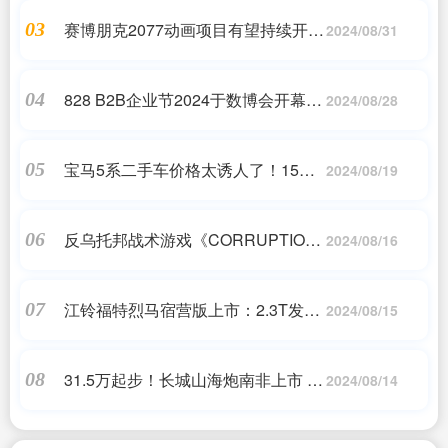
赛博朋克2077动画项目有望持续开发
03
2024/08/31
粉丝们有福了
828 B2B企业节2024于数博会开幕 为
04
2024/08/28
数智化供需“架桥铺路”
宝马5系二手车价格太诱人了！15万
05
2024/08/19
就能买豪华7座大空间
反乌托邦战术游戏《CORRUPTION
06
2024/08/16
2029》上架销售
江铃福特烈马宿营版上市：2.3T发动
07
2024/08/15
机 拖拽能力1.5吨
31.5万起步！长城山海炮南非上市 外
08
2024/08/14
观很霸道