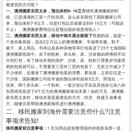
最便宜的方式呢？
一、澳洲搬家东西太多，预估体积9- 10立方
移民澳洲搬家的时
候，已是满满的三室一厅的东西。这么多东西找了国际搬家公司
来，预估体积7-8立方，但是打包以后就要达到9-10立方（可能还
不止），澳洲搬家费用仅仅是预估报价就贵得惊人！
二、澳洲搬家东西太多，移动中销木屋全能装下
简易的说，就是一
个迷你集装箱，适合2立方以上的澳洲搬家。辛迪将衣服、鞋子、
被子、床上用品、书本以及各种杂物等等打包装进了23个七海国际
澳洲搬家纸箱中。余下的鞋柜、床头柜、床、沙发都由师傅拆开后
分别打包，有了移动木屋的保护，沙发、床、鞋柜只需要岁培森简
易的包装就可以，不需要里三层外三层的包装了，无形之中减少了
不少体积，还避免了澳洲搬家包装的浪费。要知道，之前仅仅是一
个沙发，国际搬家公司给辛迪的预估体积就有3立方。而现在，一
张床、两个床头柜、一个鞋柜、一套沙发以乎亩及其他杂七杂八的
东西统统装进了6个立方的澳洲搬家移动木屋！由此可见，澳洲搬
家东西太多时，移动木屋是最便宜的方式，经济、快捷又省事省
力，能够完美帮助澳洲新移民进行澳洲搬家。
二、移民搬家到海外需要注意些什么?注意
事项求告知!
移民搬家前注意事项：
1.生活用品提前整理国外的很多东西一是，