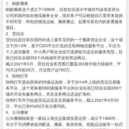
1、蚂蚁搬家
蚂蚁搬家这个成立于1996年，目前在全国大中城市均设有直营分
公司的国内知名物流服务企业，现在客户可以根据自己需求来选择
不同车型，和包括物流运输、搬家搬运、起重吊装在内的多重服务
项目。
2、货拉拉
货拉拉是目前在国内街道上最常见到的一个搬家货运企业，这个成
立于2013年，基于O2O平台打造的互联网物流服务平台，不仅为
个人提供服务，中小商户和企业也可选择较为适合的服务类型，目
前已经在全国352个内地城市开设有营业网点。
截止2021年3月，货拉拉业务范围已覆盖363座中国大陆城市，平
均月活司机58万，月活用户达760万。
3、快狗打车
快狗打车是由原来的58速运改称，并于2014年上线的货运交易服
务平台，这个背靠着58到家服务平台的企业目前已经在全国339个
城市开设有服务网点，并且业务网点还远扩海外。
快狗打车作为短途货品运送及交易服务平台，截止2021年4月30
日，平台已有约450万名注册司机。
4、公兴搬家
公兴搬桐陆家是一家由上海交运集团负责运营，成立于1992年，
专注于为消费者提供配送、搬家、家具拆装、危险品运输等一站式