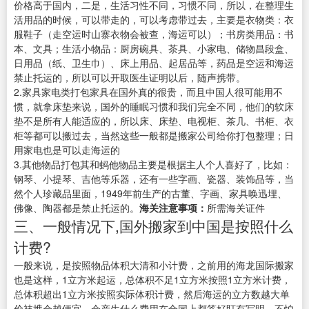
价格高于国内，二是，生活习性不同，习惯不同，所以，在整理生
活用品的时候，可以带走的，可以考虑带过去，主要是衣物类：衣
服鞋子（走空运时山寨衣物会被查，海运可以）；书房类用品：书
本、文具；生活小物品：厨房碗具、茶具、小家电、储物昌段盒、
日用品（纸、卫生巾）、床上用品、起居品等，药品是空运和海运
禁止托运的，所以可以开取医生证明以后，随声携带。
2.家具家电类打包家具在国外真的很贵，而且中国人很可能用不
惯，就拿床垫来说，国外的睡眠习惯和我们完全不同，他们的软床
垫不是所有人能适应的，所以床、床垫、电视柜、茶几、书柜、衣
柜等都可以搬过去，当然这些一般都是搬家公司给你打包整理；日
用家电也是可以走海运的
3.其他物品打包其和蚂他物品主要是根据主人个人喜好了，比如：
钢琴、小提琴、吉他等乐器，还有一些字画、瓷器、装饰品等，当
然个人珍藏品里面，1949年前生产的古董、字画、家具唤迅埋、
佛像、陶器都是禁止托运的。
海关注意事项：
所需海关证件
三、一般情况下,国外搬家到中国是按照什么
计费?
一般来说，是按照物品体积大清和小计费，之前用的海龙国际搬家
也是这样，1立方米起运，总体积不足1立方米按照1立方米计费，
总体积超出1立方米按照实际体积计费，然后海运的立方数越大单
价袜携会越便宜，会产生什么费用在合同上都答好盯有写明，不怕