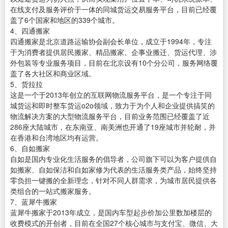
在线支付及服务评价于一体的同城货运交易服务平台，目前已经覆
盖了6个国家和地区的339个城市。
4、四通搬家
四通搬家是北京道路运输协会副会长单位，成立于1994年，专注
于为消费者提供居民搬家、精品搬家、企事业搬迁、货运代理、涉
外包装等专业服务项目，目前在北京设有10个分公司，服务网络覆
盖了各大社区和商业区域。
5、货拉拉
这是一个于2013年创立的互联网物流服务平台，是一个专注于同
城货运和即时整车货运o2o领域，致力于为个人和企业提供搞笑的
物流解决方案的大型物流服务平台，目前业务范围已经覆盖了近
286座大陆城市，在东南亚、南美洲也开通了19座城市并轮耐，并
在香港和台湾地区均有运营。
6、自如搬家
自如是国内专业化生活服务的倡导者，公司旗下可以为客户提供自
如搬家、自如保洁和自如家修为代表的生活服务类产品，始终坚持
零负担一键搬的全新理念，针对不同人群需求，为城市居民提供各
类组合的一站式搬家服务。
7、蓝犀牛搬家
蓝犀牛搬家于2013年成立，是国内车型起步价加公里数加楼层的
收费模式的开创者，目前在全国27个核心城市与支付宝、微信、大