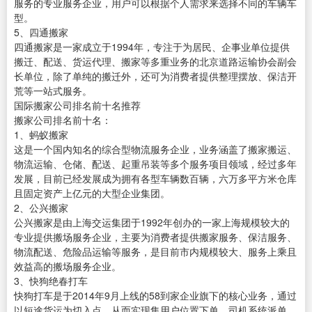
服务的专业服务企业，用户可以根据个人需求来选择不同的车辆车
型。
5、四通搬家
四通搬家是一家成立于1994年，专注于为居民、企事业单位提供
搬迁、配送、货运代理、搬家等多重业务的北京道路运输协会副会
长单位，除了单纯的搬迁外，还可为消费者提供整理摆放、保洁开
荒等一站式服务。
国际搬家公司排名前十名推荐
搬家公司排名前十名：
1、蚂蚁搬家
这是一个国内知名的综合型物流服务企业，业务涵盖了搬家搬运、
物流运输、仓储、配送、起重吊装等多个服务项目领域，经过多年
发展，目前已经发展成为拥有各型车辆数百辆，六万多平方米仓库
且固定资产上亿元的大型企业集团。
2、公兴搬家
公兴搬家是由上海交运集团于1992年创办的一家上海规模较大的
专业提供搬场服务企业，主要为消费者提供搬家服务、保洁服务、
物流配送、危险品运输等服务，是目前市内规模较大、服务上乘且
效益高的搬场服务企业。
3、快狗绝春打车
快狗打车是于2014年9月上线的58到家企业旗下的核心业务，通过
以短途货运为切入点，从而实现集用户位置下单、司机系统派单、