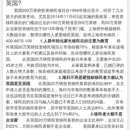
英国?
英国200万英镑投资移民项目自1994年推出至今，经历了几次
较大的政策变动。尤其是2014年11月6日起实施的新政策，将投资
移民项目的门槛由过去的100万英镑涨至200万英镑，而20万英镑
企业家投资移民也于2013年降低了投资门槛。上海侨外根据移民
大数据分析，整理出哪些人更爱移民英国。咨询上海侨外移民：
400-6670-100
1.人群年轻化家长移民目的主要为教育
侨
外英国20万英镑投资移民项目占市场份额70%，根据多年来在该项
目上的大量客户积累以及操作经验，告诉您哪些人群在移民英
国。 从英国20万镑投资移民的年龄分布来看，主要集中在20-
45岁之间，年龄层段较为年轻。 从家庭架构来看，已婚已孕的
人数占绝大多数，很多移民家庭都是以考虑子女的教育或提早考虑
孩子未来的教育为前提。
2.海归不再是硬指标移民者大都认为
英国是宜居国
在英国20万镑投资移民客群的海归比例中，在主
申请人是否是海归的属性上，海归与非海归的数量基本相差不大，
这也说明是否在英国或是海外生活过已不再是考虑移民的关键因
素，移民后的生活与融入问题已不再是人们担忧的问题。 在有
留学背景的移民客群中，其中留学英国的人士高达83%，此外澳洲
和加拿大留学过的人士也占到了5%和2%。
3.移民者大都不是
企业家
在英国20万镑投资移民客群的企业主比例中，企业主占
到22%，大部分移民者都不是企业家。 英国素来以治安良好高