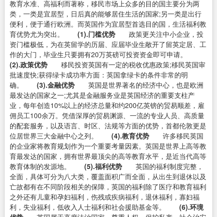
教育水准、高福利而著称，移民市场上众多的目的国主要分为两
类，一类是宜居型，日后真的能够居住生活的国家;另一类是出行
便利，便于通行欧洲。而英国作为宜居型首选目的国，生活福利教
育优势尤为突出。
(1).门槛优势
政策更关注中小企业，投
资门槛极低，为在英留学的历届、应届毕业生敞开了留英定居、工
作的大门，毕业生只要拥有20万英磅可投资资金即可申请。
(2).政策优势
移民投资英国有一定的税收优惠政策;移民英国审
批速度快;获得绿卡成功率方面：英国拿绿卡的条件非常的明
确。
(3).金融优势
英国是世界著名的经济中心，也是欧洲
最发达的国家之一;尤其是金融服务业是英国经济的重要支柱产
业，每年创造10%以上的经济总量和约200亿英镑的贸易顺差，雇
佣员工100余万。凭借深厚的贸易渊源、一流的专业人员、高质量
的配套服务，以及语言、时区、法规等方面的优势，首都伦敦更是
位居世界三大金融中心之列。
(4).教育优势
许多移民英国
的企业家将教育规划作为一个重要考量因素。英国是世界上高等教
育最发达的国家，拥有世界最顶尖的高等教育水平，是近当代高等
教育体制的发源地。
(5).福利优势
英国的福利制度完整，
全面，具体可分为八大类，覆盖面积广而全面，从出生到退休以及
亡故都有在不同阶段相关的保障，英国的福利除了医疗和教育福利
之外还有儿童和孕妇福利，伤残或疾病福利，退休福利，寡妇福
利，失业福利，低收入人士福利和社会援助基金等。
(6).环境