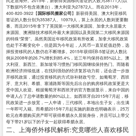
民定居海外。2015年，新获得美国移民签证的人数为38171人(以
下数据均不包含港澳台)，澳大利亚为27872人。而在2013年，
400-820-3922【
国际移民搬家
公司
】新获得美国、澳大利亚移民
签证的人数分别为35387人、10979人，算上永居的人数则更要翻
番。而且2015年拿下了英国第一大移民来源国、加拿大永居最大
来源国、澳洲除技术移民外最大来源国以及美国第二大移民来源国
的特殊“荣誉”。虽然美国近年移民政策有所收紧，加拿大移民政策
也处于不断变化中，但是因为今年起，人民币一直呈贬值趋势，选
择投资移民的人数仍在不断增多。2015年获得EB-5签证的人数比
例从2008年的26.7%增长到85.4%，近三年均保持在85%以上。澳
大利亚、新西兰、新加坡等习惯热门移民国继续保持热门。而随着
欧洲经济持续低迷，在找到强劲的经济复苏动力前，还会进一步放
开移民政策，通过投资移民的方式弥补财政亏空。如葡萄牙、西班
牙、意大利、希腊、塞浦路斯等国先后出台的购房移民政策更是大
受中国人欢迎。根据葡萄牙和西班牙的官方数据显示，来自中国的
申请人占了总申请数量的80%以上。如西班牙自2015年7月起，移
民政策进一步放宽，一人申请，三代移民，本地出生子女，出生满
一年即可入籍。而希腊2015年7月起实施的新政也明确表示，25万
欧元在希腊购买房产即可获得希腊永久居留身份，并且可以上带父
母下带21岁以下的子女一起获得希腊永居。
二、上海侨外移民解析:究竟哪些人喜欢移民