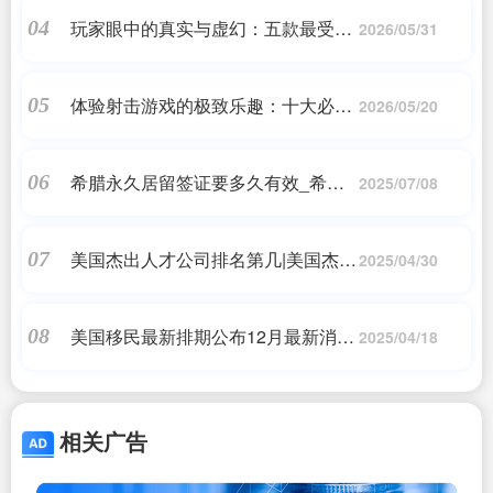
玩家眼中的真实与虚幻：五款最受欢
04
2026/05/31
迎的讽刺单机游戏排行榜
体验射击游戏的极致乐趣：十大必玩
05
2026/05/20
之作
希腊永久居留签证要多久有效_希腊
06
2025/07/08
十大城市有哪些?_希腊永居
美国杰出人才公司排名第几|美国杰出
07
2025/04/30
人才移 民办理公司有哪些?
美国移民最新排期公布12月最新消息,
08
2025/04/18
美国23财年前三季度I-140审批数据出
炉,中国申,美国移民
相关广告