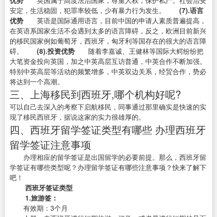
优势
英国属于高度法治国家，尊重人权，保护私产。社会治安
安定，生活稳固，犯罪率较低，少有暴力行为发生。
(7).语言
优势
英语是国际通用语言，目前中国的申请人素质普遍提高，
在英语系国家生活不会遇到太多的语言障碍，反之，欧洲目前新兴
的移民国家例如葡萄牙，西班牙，匈牙利等国存在的很大的语言障
碍。
(8).投资优势
随着李嘉诚、王健林等国际大鳄纷纷把
大笔资金投向英国，加之中英高层互访普通，中英合作不断加强。
特别中英高层等活动的频繁增多，中英双边关系，经贸合作，势必
将达到一个高潮。
三、上海移民到西班牙,哪个机构好呢?
可以自己去深入的考察下启航移民，同事通过那里确实是快速的实
现了移民西班牙，据说这家的实力很雄厚的。
四、西班牙留学签证类型有哪些 办理西班牙
留学签证注意事项
办理相应的留学签证是出国留学的必要前提。那么，西班牙留
学签证有哪些类型呢？办理留学签证有哪些注意事项？快来了解下
吧！
西班牙签证类型
1.旅游签：
有效期：3个月