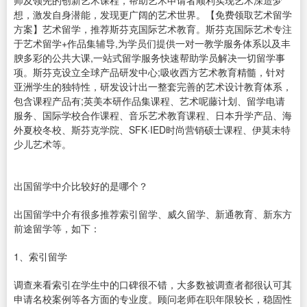
师及领先的创新艺术课程，帮助艺术申请者顺利实现艺术深造梦
想，激发自身潜能，发现更广阔的艺术世界。【免费领取艺术留学
方案】艺术留学，推荐斯芬克国际艺术教育。斯芬克国际艺术专注
于艺术留学+作品集辅导,为学员们提供一对一教学服务体系以及丰
腴多彩的公共大课,一站式留学服务快速帮助学员解决一切留学事
项。斯芬克设立全球产品研发中心;吸收西方艺术教育精髓，针对
亚洲学生的独特性，研发设计出一整套完善的艺术设计教育体系，
包含课程产品有;英美本研作品集课程、艺术呢藤计划、留学电请
服务、国际学校合作课程、音乐艺术教育课程、日本升学产品、海
外夏校冬校、斯芬克学院、SFK·IED时尚营销硕士课程、伊莫未特
少儿艺术等。
出国留学中介比较好的是哪个？
出国留学中介有很多推荐索引留学、威久留学、新通教育、新东方
前途留学等，如下：
1、索引留学
调查来看索引在学生中的口碑很不错，大多数被调查者都很认可其
申请名校案例等各方面的专业度。顾问老师在职年限较长，稳固性