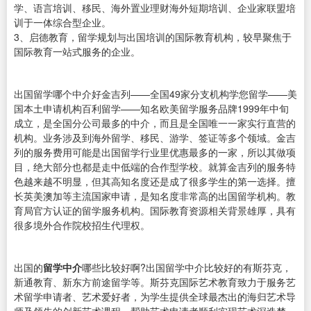
学、语言培训、移民、海外置业理财海外短期培训、企业家联盟培
训于一体综合型企业。
3、启德教育，留学规划与出国培训的国际教育机构，较早聚焦于
国际教育一站式服务的企业。
出国留学哪个中介好金吉列——全国49家分支机构学您留学——美
国本土申请机构百利留学——知名欧美留学服务品牌1999年中旬
成立，是全国分公司最多的中介，而且是全国唯一一家实行直营的
机构。业务涉及到海外留学、移民、游学、签证等多个领域。金吉
列的服务费用可能是出国留学行业里优惠最多的一家，所以其做项
目，绝大部分也都是走中低端的合作型学校。就算金吉列的服务特
色越来越不明显，但其高知名度还是成了很多学生的第一选择。擅
长英美澳加等主流国家申请，是知名度非常高的出国留学机构。教
育局官方认证的留学服务机构。国际教育资源相关背景雄厚，具有
很多境外合作院校招生代理权。
出国的
留学中介
哪些比较好啊?出国留学中介比较好的有斯芬克，
新通教育、新东方前途留学等。斯芬克国际艺术教育致力于服务艺
术留学申请者、艺术爱好者，为学生提供全球最杰出的海归艺术导