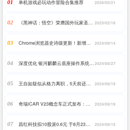
单机游戏必玩动作冒险合集推荐
01
2026/05/21
《黑神话：悟空》荣膺国外玩家圣诞
02
2025/02/18
礼物
Chrome浏览器史诗级更新！新增多
03
2024/09/14
项安全保护功能
深度优化 银河麒麟云底座操作系统
04
2024/08/27
V10 2406正式发布
王自如疑似从格力离职，5天前还出
05
2024/08/19
席会议
奇瑞iCAR V23概念车正式发布：续
06
2024/08/19
航500公里，智能电四驱
昌红科技拟10股派0.6元 于8月23日
07
2024/08/15