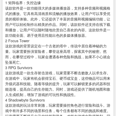
1
矩阵临界：失控边缘
该款
软件
是一款功能强大的多媒体
播放器
，支持多种音频和视频格
式的播放。它具有高清画质和流畅的播放效果，让用户可以享受优
质的视听体验。此外，它还提供了丰富的音频和
视频编辑
功能，让
用户可以轻松制作出精美的作品。同时，该款软件还支持在线
下载
和播放，让用户可以随时随地欣赏自己喜欢的内容。这款软件是一
款功能全面、易于使用且性能出色的多媒体播放器。
2
Focus Tower
这款游戏的背景设定在一个古老的塔中，传说中居住着神秘的力
量。玩家需要扮演冒险者，攀登这座高塔，探索其中的秘密。然
而，在攀登过程中，玩家会遭遇各种危险和挑战，如果不小心就会
坠落死亡。
3
RPG Survivors
这款游戏是一款生存射击游戏，玩家需要不断击败敌人以求生存。
在游戏中，玩家有机会获得宝石、硬币或宝盒，这些物品可以用来
升级武器和技能。随着等级的提升，玩家可以解锁更多的武器和技
能选项，提高自己的生存能力。同时，游戏还提供了随机地图和敌
人生成机制，增加了游戏的可玩性和挑战性。
4
Shadowbyte Survivors
这款游戏的玩法非常刺激，玩家需要操控角色进行冒险和战斗。游
戏中有许多不同的场景和任务，每个任务都有不同的挑战和难度。