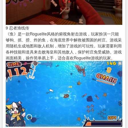
9
忍者渔线传
《鱼》是一款Roguelite风格的俯视角射击游戏，玩家扮演一只能
够钩、抓、捞、炸的鱼，在海底世界中解救被围困的村庄。游戏采
用随机生成地图和敌人机制，增加了游戏的可玩性。玩家需要利用
各种技能和道具来击败海皇和其他敌人，保护村庄免受威胁。游戏
画面精美，操作简单易上手，适合喜欢Roguelite游戏的玩家。