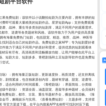
短剧平台软件
红果免费短剧：该软件以小说翻拍短剧为主要内容，拥有丰腴的短
付费即可观看大量精美的短剧作品。星芽短剧App：支持免费观看
逆袭、战神、重生等多类别的短剧库，满足不同用户的观看需求。
当代都市、逆袭等各类题材和风格。该软件致力于为用户提供高质量
版：拥有海量免费热门短剧，包括甜宠、精选、推荐、战神、神医等
上找到适合自己的短剧作品。免费短剧之家APP：专为短剧爱好者
软件致力于满足不同用户的喜好和需求，提供优质的短剧观看体
种题材应有尽有。高清画质和流畅播放功能，让用户能够在此平台上
场、短剧大全、短剧多多、青橙剧场和土豆短剧等软件也是免费短
行尝试。
马剧场》：拥有海量正版短剧，更新速度快，画质清楚，还支持离线
剧，剧情紧凑，包含独家原创内容，题材有穿越、甜宠、逆袭等。
荐，适合利用碎片时间观看。《青橙剧场》：界面简练，分类细
超级牛剧场》：资源全面，涵盖甜宠、悬疑等多种题材，会员福利
海量免费短剧，都市、古装、重生等题材齐全，播放高清流畅。《辣
取金币，兼顾娱乐与实用。《喜番免费短剧》：主题多样，支持竖
 等官方渠道下载，在平台内搜索APP名称即可找到对应下载