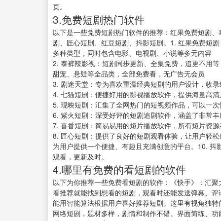
页。
3.免费短剧热门软件
以下是一些免费短剧热门软件的推荐：红果免费短剧、
剧、匠心短剧、红豆短剧、抖影短剧。1. 红果免费短
多种类型，同时包含电影、电视剧、小说等多元内容
2. 泰裤辣影视：短剧同步更新、全集免费，追更不用
甜宠、悬疑等全品类，全部免费看，无广告无会员
3. 剧迷天堂：专为喜欢重温经典短剧的用户设计，收
4. 七猫短剧：便捷好用的影视播放软件，提供海量高
5. 现映短剧：汇集了全网热门的短视频作品，可以一次
6. 紫火短剧：深受好评的短剧追剧软件，涵盖了非常
7. 喜番短剧：简易易用的短片播放软件，所有短片资
8. 匠心短剧：提供了良好的短剧观看体验，让用户轻松
为用户提供一个便捷、有趣且充满创意的平台。10. 
观看，更新及时。
4.哪里有免费的看短剧的软件
以下为你推荐一些免费看短剧的软件：《快手》：汇聚
看推荐就能找到想看的短剧，观看时还能发送弹幕、评
能用智能算法根据用户喜好推荐短剧。这里有视角独特
网络短剧，题材多样，剧情和制作不错。界面简练、功