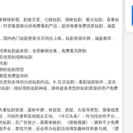
泰裤辣影视、剧迷天堂、七猫短剧、现映短剧、紫火短剧、喜番短
剧：抖音集团推出的免费看剧产品，提供海量免费优质短剧，涵盖
等，国内热门短剧更新当天同步上线，短剧资源丰腴，涵盖都市、
录经典短剧超多部，全部解锁全集，免费看无限制
清且优质的现映短剧
性刷
丰腴的短剧类型
源都是免费提供的
欣赏到全球杰出的短剧作品。9. 红豆短剧：看剧追剧软件，旨在
抖影短剧：很好用的追剧神器，拥有超多类型的短剧资源供用户免费
大量短剧资源，题材丰腴，有甜宠、悬疑、古装等类型。搜索或查
论，与创作者和其他观众互动。《今日头条》：作为综合性平台，
的短剧，且广告较少，观看体验好。《搜狐视频》：拥有不少免费
能齐全，查找方便，还会举办短剧活动增加趣味性和参与感。《爱