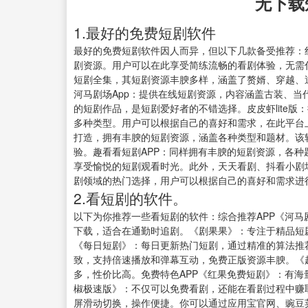
无下载
1.最好的免费短剧软件
最好的免费短剧软件因人而异，但以下几款备受推荐：
剧资源。用户可以在此享受简练流畅的看剧体验，无需
短剧全集，其短剧资源丰腴多样，涵盖了赘婿、穿越、
河马剧场App：提供在线短剧资源，内容涵盖古装、
的短剧作品，是短剧爱好者的不错选择。皮皮虾lite
多种类型。用户可以根据自己的喜好和需求，在此平台
打造，拥有丰腴的短剧资源，涵盖各种类型和题材。该
验。趣看看短剧APP：同样拥有丰腴的短剧资源，各
享受愉悦的短剧观看时光。此外，天天看剧、抖看小剧
剧领域的热门选择，用户可以根据自己的喜好和需求进
2.看短剧的软件。
以下为你推荐一些看短剧的软件：综合推荐APP《河
下载，适合在通勤时追剧。《剧果果》：专注于精品短
《每日短剧》：每日更新热门短剧，通过精准的算法推
致，支持倍速播放和弹幕互动，免费正版资源丰腴。《
多，性价比高。免费特色APP《红果免费短剧》：有
椒极速版》：不仅可以免费看剧，还能在看剧过程中赚
屏滑动切换，操作便捷。你可以通过应用宝官网、豌豆荚