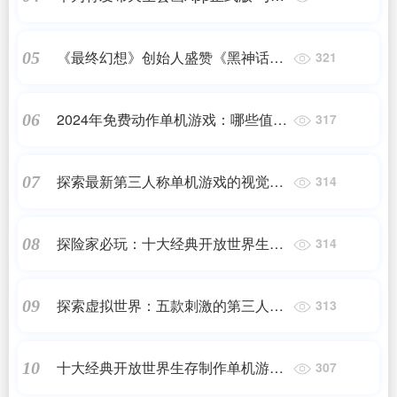
款平板共同登场 用笔触记录无限灵感
《最终幻想》创始人盛赞《黑神话：
05
321
悟空》画质精美
2024年免费动作单机游戏：哪些值得
06
317
期待
探索最新第三人称单机游戏的视觉与
07
314
听觉盛宴
探险家必玩：十大经典开放世界生存
08
314
制作单机游戏推荐
探索虚拟世界：五款刺激的第三人称
09
313
射击游戏
十大经典开放世界生存制作单机游戏
10
307
大全