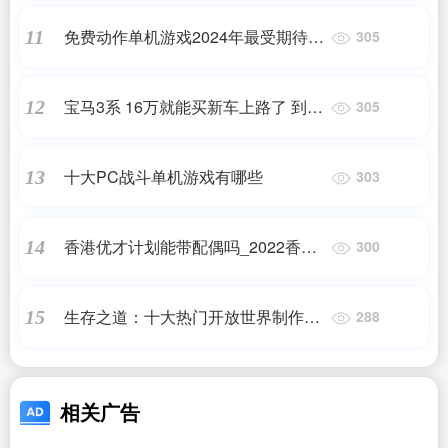
免费动作单机游戏2024年最受期待的
11
305
五款游戏
宝马3系 16万就能买新车上路了 到手
12
305
就是20-30万的车
十大PC战斗单机游戏有哪些
13
303
香港优才计划能带配偶吗_2022香港
14
300
优秀人才入境计划最新情况解读!_香
港移民_问答
生存之道：十大热门开放世界制作单
15
288
机游戏
相关广告